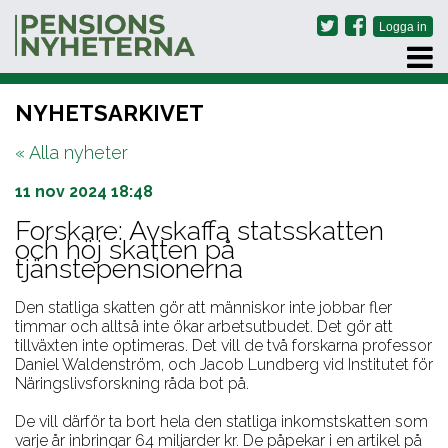
PRENUMERERA
NYHETSARKIVET
ARKIV
« Alla nyheter
OM OSS
KONTAKT
11 nov 2024 18:48
Forskare: Avskaffa statsskatten
och höj skatten på
tjänstepensionerna
Den statliga skatten gör att människor inte jobbar fler
timmar och alltså inte ökar arbetsutbudet. Det gör att
tillväxten inte optimeras. Det vill de två forskarna professor
Daniel Waldenström, och Jacob Lundberg vid Institutet för
Näringslivsforskning råda bot på.
De vill därför ta bort hela den statliga inkomstskatten som
varje år inbringar 64 miljarder kr. De påpekar i en artikel på