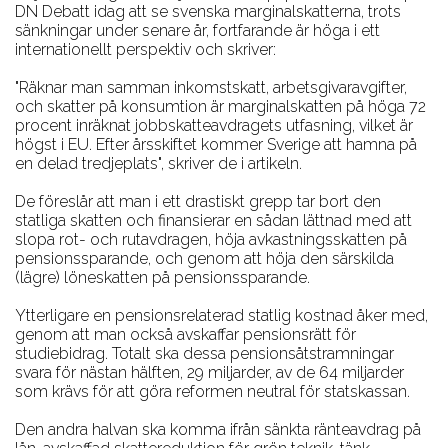
DN Debatt idag att se svenska marginalskatterna, trots
sänkningar under senare år, fortfarande är höga i ett
internationellt perspektiv och skriver:
"Räknar man samman inkomstskatt, arbetsgivaravgifter,
och skatter på konsumtion är marginalskatten på höga 72
procent inräknat jobbskatteavdragets utfasning, vilket är
högst i EU. Efter årsskiftet kommer Sverige att hamna på
en delad tredjeplats", skriver de i artikeln.
De föreslår att man i ett drastiskt grepp tar bort den
statliga skatten och finansierar en sådan lättnad med att
slopa rot- och rutavdragen, höja avkastningsskatten på
pensionssparande, och genom att höja den särskilda
(lägre) löneskatten på pensionssparande.
Ytterligare en pensionsrelaterad statlig kostnad åker med,
genom att man också avskaffar pensionsrätt för
studiebidrag. Totalt ska dessa pensionsåtstramningar
svara för nästan hälften, 29 miljarder, av de 64 miljarder
som krävs för att göra reformen neutral för statskassan.
Den andra halvan ska komma ifrån sänkta ränteavdrag på