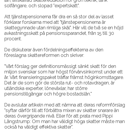
lån, avskaffad skattereduktion för grön teknik, tänk
solfångare, och slopad "expertskatt".
Att tjänstepensionerna får dra en så stor del av lasset
förklarar forskarna med att "tjänstepensionerna är
skattegynnade utan rimliga skäl". Här vill de två se en höjd
avkastningsskatt på pensionssparandet, från 15 till 30
procent.
De diskuterar även fördelningseffekterna av den
föreslagna skattereformen och skriver:
"Vårt förslag ger definitionsmässigt sänkt skatt för den
miljon svenskar som har högst förvärvsinkomst under ett
år. Vårt finansieringspaket träffar främst höginkomsttagare.
Det är de som gör de största rut- och rotavdragen, är
utländska experter, löneväxlar, har större
pensionstillgångar och högre bostadslån."
De avslutar artikeln med att nämna att deras reformförslag
"syftar därför till att förbättra mixen av skatter snarare än
deras övergripande nivå. Eller för att prata med Pippi
Långstrump: Om man har väldigt höga skatter måste man
också ha väldigt effektiva skatter".