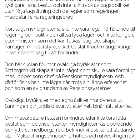
tydligare i sina beslut och inte ta intryck av dagspolitiken
utan följa lagstiftning och de regler som regeringen
meddelar i sina regleringsbrev.
Kort sagt myndigheterna ska inte vara fega i förhållande till
regering och politik och alltså lyda lagen och inte kungen,
eller ministern som det kan tolkas idag. Det skapar
nämligen ministerstyre, vilket Gustaf III och många kungar
innan honom såg till att förhindra.
Den här skolan för mer oväldiga byråkrater som
Settergren vill skapa är inte något som skulle vara förenligt
med jobbet som chef på Pensionsmyndigheten, och
därför finns han inte lägre där, trots sin långa erfarenhet
och som en av grundarna av Pensionssystemet.
Oväldiga byråkrater med egna åsikter manövreras ut.
Sanningen blir juridiskt svartvit eller helt binär, rätt eller fel.
Om medarbetare i staten förhindras eller inte törs fatta
beslut som de anser stärker myndigheternas oberoende
och ytterst medborgarnas, befinner vi oss på ett sluttande
plan. Maktdelningsprincipen urholkas och utvecklingen av