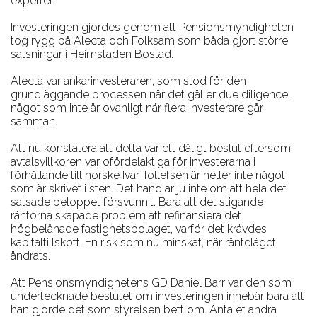
experter.
Investeringen gjordes genom att Pensionsmyndigheten
tog rygg på Alecta och Folksam som båda gjort större
satsningar i Heimstaden Bostad.
Alecta var ankarinvesteraren, som stod för den
grundläggande processen när det gäller due diligence,
något som inte är ovanligt när flera investerare går
samman.
Att nu konstatera att detta var ett dåligt beslut eftersom
avtalsvillkoren var ofördelaktiga för investerarna i
förhållande till norske Ivar Tollefsen är heller inte något
som är skrivet i sten. Det handlar ju inte om att hela det
satsade beloppet försvunnit. Bara att det stigande
räntorna skapade problem att refinansiera det
högbelånade fastighetsbolaget, varför det krävdes
kapitaltillskott. En risk som nu minskat, när ränteläget
ändrats.
Att Pensionsmyndighetens GD Daniel Barr var den som
undertecknade beslutet om investeringen innebär bara att
han gjorde det som styrelsen bett om. Antalet andra