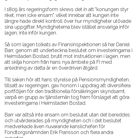
I 1809 års regeringsform skrevs det in att "konungen styr
riket, men icke ensam", vilket innebar att kungen inte
längre hade direkt kontroll över hur myndigheter utövade
sina uppgifter. Myndigheterna blev istället ansvariga inför
lagen, inte inför kungen.
Så som lagen tolkats av Finansinspektionen så har Daniel
Barr, genom att underteckna beslutet om investeringarna i
Heimstaden Bostad, brutit mot instruktionen i lagen, men
att skilja honom från hans nya ämbete på FI med
anledning av detta är en överdriven åtgärd.
Till saken hör att hans styrelse på Pensionsmyndigheten,
tillsatt av regeringen, gav honom i uppdrag att diversifiera
portföljen för den traditionella försäkringen skyndsamt,
varpå en grupp av tjänstemän tog fram förslaget att göra
investeringarna i Heimstaden Bostad.
Barr var alltså inte ensam om beslutet utan det bereddes
och utvärderades på myndigheten och i det beslutet
medverkade även nuvarande kanslichefen för
Fondtorgsnämnden Erik Fransson och flera andra