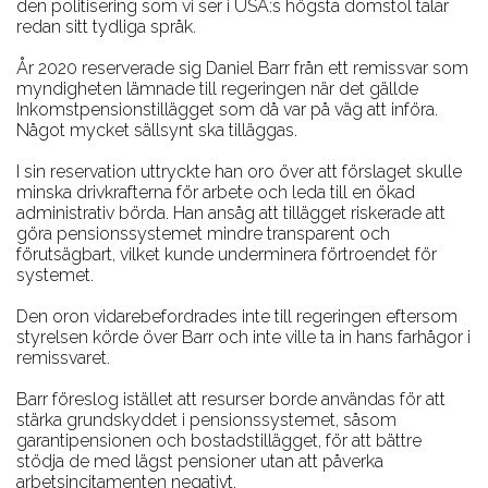
den politisering som vi ser i USA:s högsta domstol talar
redan sitt tydliga språk.
År 2020 reserverade sig Daniel Barr från ett remissvar som
myndigheten lämnade till regeringen när det gällde
Inkomstpensionstillägget som då var på väg att införa.
Något mycket sällsynt ska tilläggas.
I sin reservation uttryckte han oro över att förslaget skulle
minska drivkrafterna för arbete och leda till en ökad
administrativ börda. Han ansåg att tillägget riskerade att
göra pensionssystemet mindre transparent och
förutsägbart, vilket kunde underminera förtroendet för
systemet.
Den oron vidarebefordrades inte till regeringen eftersom
styrelsen körde över Barr och inte ville ta in hans farhågor i
remissvaret.
Barr föreslog istället att resurser borde användas för att
stärka grundskyddet i pensionssystemet, såsom
garantipensionen och bostadstillägget, för att bättre
stödja de med lägst pensioner utan att påverka
arbetsincitamenten negativt.