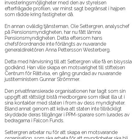
investeringsmöjligheter med den av styrelsen
efterfrågade profilen, var minst sagt begränsat i hajpen
som rådde kring fastigheter då.
En annan oväldig tjänsteman, Ole Settergren, analyschef
på Pensionsmyndigheten, har nu fått lämna
Pensionsmyndigheten. Detta eftersom hans
chefsförordnande inte förlängts av nuvarande
generaldirektören Anna Pettersson Westerberg.
Detta med hänvisning till att Settergren ville få en bisyssla
godkänd. Han ville skapa en motsvarighet till stiftelsen
Centrum för Rättvisa, en gång grundad av nuvarande
justiteministern Gunnar Strömmer.
Den privatfinansierade organisationen har tagit som sin
uppgift att rättsligt bistå medborgare som råkat illa ut i
sina kontakter med staten i from av dess myndigheter.
Bland annat genom att kräva att staten inte tillräckligt
skyddade deras tillgångar i PPM-sparare som lurades av
bedragarna i Falcon Funds.
Settergren arbetar nu för att skapa en motsvarande
organisation, som ska arbeta för att myndigheter ska bli