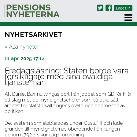
PRENUMERERA
NYHETSARKIVET
ARKIV
« Alla nyheter
OM OSS
KONTAKT
11 apr 2025 17:14
Fredagsläsning: Staten borde vara
försiktigare med sina oväldiga
tjänstemän
Att Daniel Barr nu tvingas bort från jobbet som GD för FI är
ett slag mot de myndighetschefer som på olika sätt
arbetat för statsförvaltningens oväld och oberoende av
politiken.
Det system som etablerades under Gustaf III och lade
grunden till myndigheternas oberoende från kungen
genom 1792 års kungliga förordning.