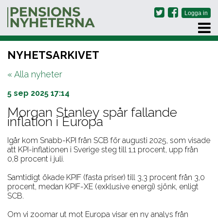
PRENUMERERA
NYHETSARKIVET
ARKIV
« Alla nyheter
OM OSS
KONTAKT
5 sep 2025 17:14
Morgan Stanley spår fallande
inflation i Europa
Igår kom Snabb-KPI från SCB för augusti 2025, som visade
att KPI-inflationen i Sverige steg till 1,1 procent, upp från
0,8 procent i juli.
Samtidigt ökade KPIF (fasta priser) till 3,3 procent från 3,0
procent, medan KPIF-XE (exklusive energi) sjönk, enligt
SCB.
Om vi zoomar ut mot Europa visar en ny analys från