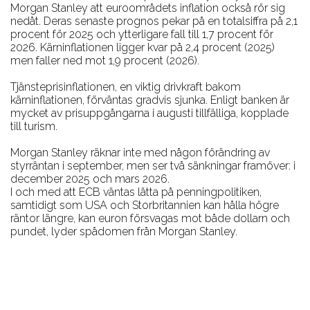
Morgan Stanley att euroområdets inflation också rör sig
nedåt. Deras senaste prognos pekar på en totalsiffra på 2,1
procent för 2025 och ytterligare fall till 1,7 procent för
2026. Kärninflationen ligger kvar på 2,4 procent (2025)
men faller ned mot 1,9 procent (2026).
Tjänsteprisinflationen, en viktig drivkraft bakom
kärninflationen, förväntas gradvis sjunka. Enligt banken är
mycket av prisuppgångarna i augusti tillfälliga, kopplade
till turism.
Morgan Stanley räknar inte med någon förändring av
styrräntan i september, men ser två sänkningar framöver: i
december 2025 och mars 2026.
I och med att ECB väntas lätta på penningpolitiken,
samtidigt som USA och Storbritannien kan hålla högre
räntor längre, kan euron försvagas mot både dollarn och
pundet, lyder spådomen från Morgan Stanley.